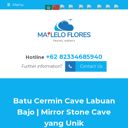
Menu
+62 82334685940
Hotline
Further information?
Contact Us
Batu Cermin Cave Labuan
Bajo | Mirror Stone Cave
yang Unik