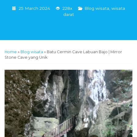
25 March 2024
228x
Blog wisata
,
wisata
darat
Home
»
Blog wisata
»
Batu Cermin Cave Labuan Bajo | Mirror
Stone Cave yang Unik