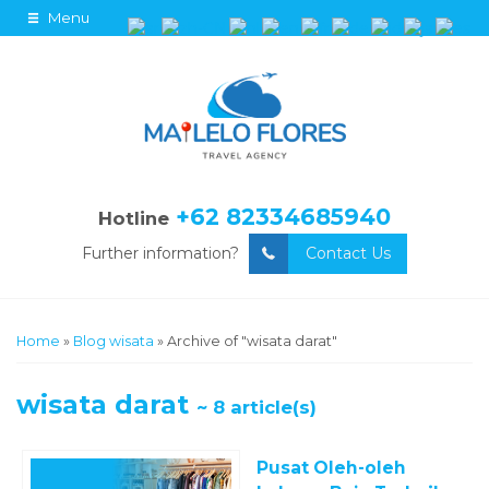
Menu
+62 82334685940
Hotline
Further information?
Contact Us
Home
»
Blog wisata
»
Archive of "wisata darat"
wisata darat
~ 8 article(s)
Pusat Oleh-oleh