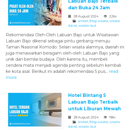
Labuan Bajo Terbaik
dan Buka 24 Jam
28 August 2024
226x
artikel
,
Blog wisata
,
wisata
darat
,
wisata laut
Rekomendasi Oleh-Oleh Labuan Bajo untuk Wisatawan
Labuan Bajo dikenal sebagai pintu gerbang menuju
Taman Nasional Komodo. Selain wisata alamnya, daerah ini
juga menawarkan beragam oleh-oleh Labuan Bajo yang
unik dan bernilai budaya. Oleh karena itu, membeli
cendera mata menjadi agenda penting sebelum kembali
ke kota asal. Berikut ini adalah rekomendasi 5 pus...
read
more
Hotel Bintang 5
Labuan Bajo Terbaik
untuk Liburan Mewah
28 August 2024
196x
artikel
,
Blog wisata
,
wisata
darat
,
wisata laut