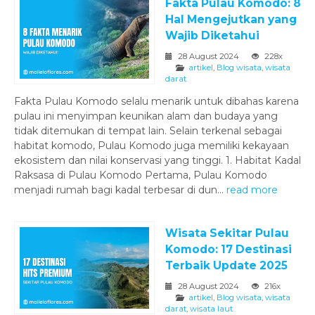
Fakta Pulau Komodo: 8
Hal Mengejutkan yang
Wajib Diketahui
28 August 2024
228x
artikel
,
Blog wisata
,
wisata
darat
Fakta Pulau Komodo selalu menarik untuk dibahas karena
pulau ini menyimpan keunikan alam dan budaya yang
tidak ditemukan di tempat lain. Selain terkenal sebagai
habitat komodo, Pulau Komodo juga memiliki kekayaan
ekosistem dan nilai konservasi yang tinggi. 1. Habitat Kadal
Raksasa di Pulau Komodo Pertama, Pulau Komodo
menjadi rumah bagi kadal terbesar di dun...
read more
Wisata Sekitar Pulau
Komodo: 17 Destinasi
Terbaik Update 2025
28 August 2024
216x
artikel
,
Blog wisata
,
wisata
darat
,
wisata laut