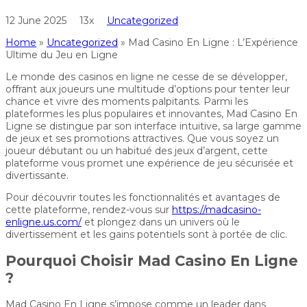
12 June 2025
13x
Uncategorized
Home
»
Uncategorized
»
Mad Casino En Ligne : L’Expérience
Ultime du Jeu en Ligne
Le monde des casinos en ligne ne cesse de se développer,
offrant aux joueurs une multitude d’options pour tenter leur
chance et vivre des moments palpitants. Parmi les
plateformes les plus populaires et innovantes, Mad Casino En
Ligne se distingue par son interface intuitive, sa large gamme
de jeux et ses promotions attractives. Que vous soyez un
joueur débutant ou un habitué des jeux d’argent, cette
plateforme vous promet une expérience de jeu sécurisée et
divertissante.
Pour découvrir toutes les fonctionnalités et avantages de
cette plateforme, rendez-vous sur
https://madcasino-
enligne.us.com/
et plongez dans un univers où le
divertissement et les gains potentiels sont à portée de clic.
Pourquoi Choisir Mad Casino En Ligne
?
Mad Casino En Ligne s’impose comme un leader dans