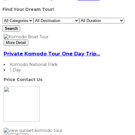
Find Your Dream Tour!
Search
More Detail
Private Komodo Tour One Day Trip...
Komodo National Park
1 Day
Price Contact Us