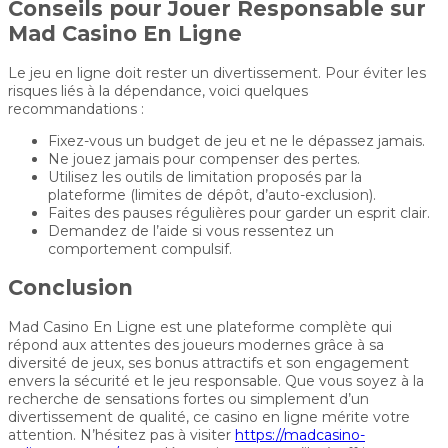
Conseils pour Jouer Responsable sur
Mad Casino En Ligne
Le jeu en ligne doit rester un divertissement. Pour éviter les
risques liés à la dépendance, voici quelques
recommandations :
Fixez-vous un budget de jeu et ne le dépassez jamais.
Ne jouez jamais pour compenser des pertes.
Utilisez les outils de limitation proposés par la
plateforme (limites de dépôt, d’auto-exclusion).
Faites des pauses régulières pour garder un esprit clair.
Demandez de l’aide si vous ressentez un
comportement compulsif.
Conclusion
Mad Casino En Ligne est une plateforme complète qui
répond aux attentes des joueurs modernes grâce à sa
diversité de jeux, ses bonus attractifs et son engagement
envers la sécurité et le jeu responsable. Que vous soyez à la
recherche de sensations fortes ou simplement d’un
divertissement de qualité, ce casino en ligne mérite votre
attention. N’hésitez pas à visiter
https://madcasino-