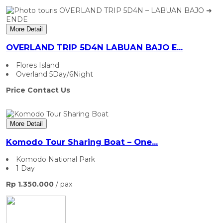
More Detail
OVERLAND TRIP 5D4N LABUAN BAJO E...
Flores Island
Overland 5Day/6Night
Price Contact Us
More Detail
Komodo Tour Sharing Boat – One...
Komodo National Park
1 Day
Rp 1.350.000
/ pax