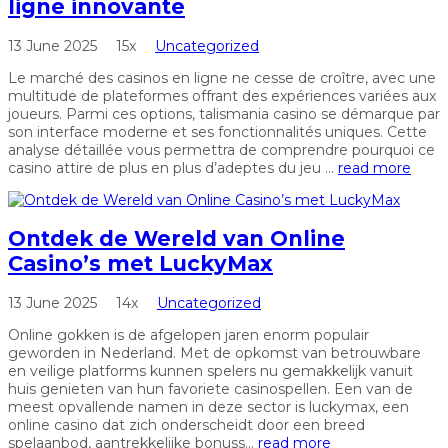
ligne innovante
13 June 2025
15x
Uncategorized
Le marché des casinos en ligne ne cesse de croître, avec une
multitude de plateformes offrant des expériences variées aux
joueurs. Parmi ces options, talismania casino se démarque par
son interface moderne et ses fonctionnalités uniques. Cette
analyse détaillée vous permettra de comprendre pourquoi ce
casino attire de plus en plus d’adeptes du jeu ...
read more
Ontdek de Wereld van Online
Casino’s met LuckyMax
13 June 2025
14x
Uncategorized
Online gokken is de afgelopen jaren enorm populair
geworden in Nederland. Met de opkomst van betrouwbare
en veilige platforms kunnen spelers nu gemakkelijk vanuit
huis genieten van hun favoriete casinospellen. Een van de
meest opvallende namen in deze sector is luckymax, een
online casino dat zich onderscheidt door een breed
spelaanbod, aantrekkelijke bonuss...
read more