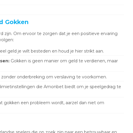
rd Gokken
 zijn. Om ervoor te zorgen dat je een positieve ervaring
 volgen:
l geld je wilt besteden en houd je hier strikt aan.
ssen:
Gokken is geen manier om geld te verdienen, maar
n zonder onderbreking om verslaving te voorkomen.
imietinstellingen die Amonbet biedt om je speelgedrag te
at gokken een probleem wordt, aarzel dan niet om
andse spelers die op zoek zijn naar een betrouwbaar en