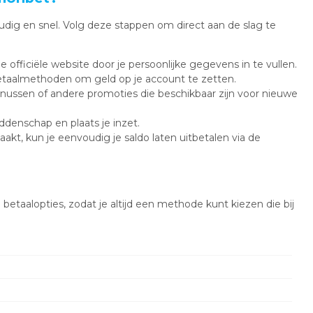
dig en snel. Volg deze stappen om direct aan de slag te
officiële website door je persoonlijke gegevens in te vullen.
etaalmethoden om geld op je account te zetten.
ussen of andere promoties die beschikbaar zijn voor nieuwe
ddenschap en plaats je inzet.
kt, kun je eenvoudig je saldo laten uitbetalen via de
betaalopties, zodat je altijd een methode kunt kiezen die bij