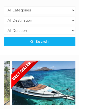
Search