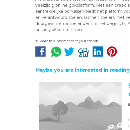
veelzijdig online gokplatform. Met een breed
aantrekkelijke bonussen biedt het platform voo
en verantwoord spelen, kunnen spelers met ve
doorgewinterde speler bent of net begint, bij 
online gokken te halen.
# Share this information to your friends
Maybe you are interested in reading 