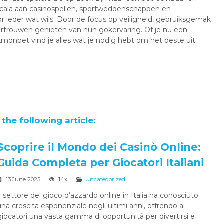
 scala aan casinospellen, sportweddenschappen en
r ieder wat wils. Door de focus op veiligheid, gebruiksgemak
rtrouwen genieten van hun gokervaring. Of je nu een
Amonbet vind je alles wat je nodig hebt om het beste uit
the following article:
Scoprire il Mondo dei Casinò Online:
Guida Completa per Giocatori Italiani
13 June 2025
14x
Uncategorized
Il settore del gioco d’azzardo online in Italia ha conosciuto
una crescita esponenziale negli ultimi anni, offrendo ai
giocatori una vasta gamma di opportunità per divertirsi e