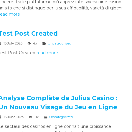
vincere. Tra le piattaforme più apprezzate spicca nine casino,
un sito che si distingue per la sua affidabilità, varietà di giochi
read more
Test Post Created
16 July 2026
4x
Uncategorized
Test Post Created
read more
Analyse Complète de Julius Casino :
Un Nouveau Visage du Jeu en Ligne
13 June 2025
11x
Uncategorized
Le secteur des casinos en ligne connaît une croissance