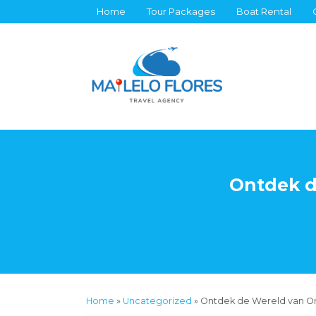
Home
Tour Packages
Boat Rental
Ontdek d
Home
»
Uncategorized
»
Ontdek de Wereld van O