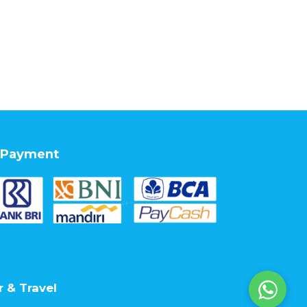
Payment
r & Travel