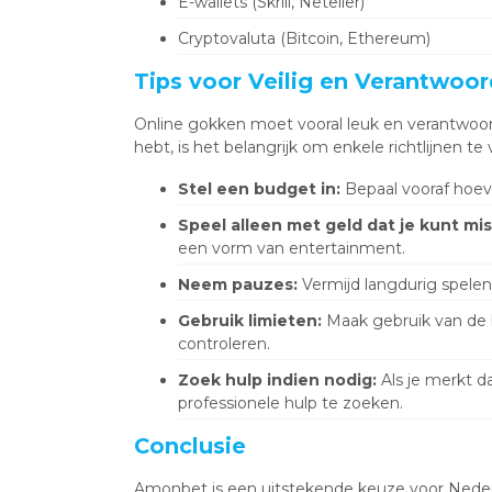
E-wallets (Skrill, Neteller)
Cryptovaluta (Bitcoin, Ethereum)
Tips voor Veilig en Verantwoo
Online gokken moet vooral leuk en verantwoord
hebt, is het belangrijk om enkele richtlijnen te
Stel een budget in:
Bepaal vooraf hoevee
Speel alleen met geld dat je kunt mi
een vorm van entertainment.
Neem pauzes:
Vermijd langdurig spele
Gebruik limieten:
Maak gebruik van de l
controleren.
Zoek hulp indien nodig:
Als je merkt d
professionele hulp te zoeken.
Conclusie
Amonbet is een uitstekende keuze voor Nederl