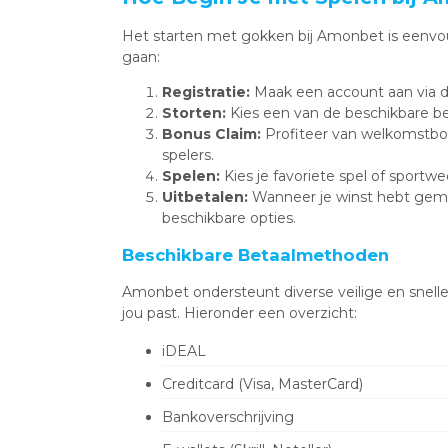
Het starten met gokken bij Amonbet is eenvou
gaan:
Registratie:
Maak een account aan via de 
Storten:
Kies een van de beschikbare b
Bonus Claim:
Profiteer van welkomstbon
spelers.
Spelen:
Kies je favoriete spel of sportwe
Uitbetalen:
Wanneer je winst hebt gemaa
beschikbare opties.
Beschikbare Betaalmethoden
Amonbet ondersteunt diverse veilige en snelle 
jou past. Hieronder een overzicht:
iDEAL
Creditcard (Visa, MasterCard)
Bankoverschrijving