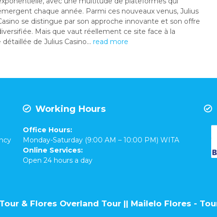
exponentielle, avec une multitude de plateformes qui
émergent chaque année. Parmi ces nouveaux venus, Julius
Casino se distingue par son approche innovante et son offre
diversifiée. Mais que vaut réellement ce site face à la
détaillée de Julius Casino...
read more
Working Hours
Office Hours:
ncy
Monday-Saturday (9:00 AM – 10:00 PM) WITA
Online Services:
Open 24 hours a day
ur & Flores Overland Tour || Mailelo Flores - Tou