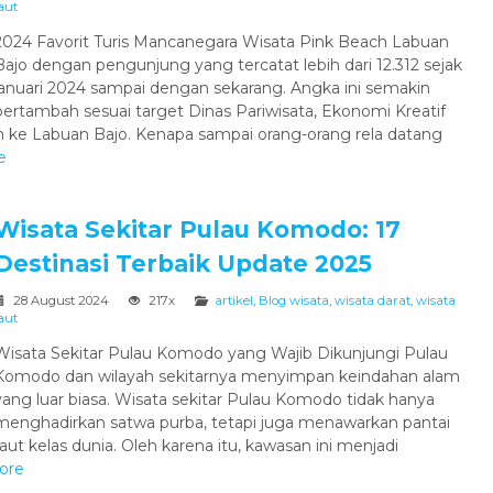
aut
2024 Favorit Turis Mancanegara Wisata Pink Beach Labuan
Bajo dengan pengunjung yang tercatat lebih dari 12.312 sejak
januari 2024 sampai dengan sekarang. Angka ini semakin
bertambah sesuai target Dinas Pariwisata, Ekonomi Kreatif
 ke Labuan Bajo. Kenapa sampai orang-orang rela datang
e
Wisata Sekitar Pulau Komodo: 17
Destinasi Terbaik Update 2025
28 August 2024
217x
artikel
,
Blog wisata
,
wisata darat
,
wisata
aut
Wisata Sekitar Pulau Komodo yang Wajib Dikunjungi Pulau
Komodo dan wilayah sekitarnya menyimpan keindahan alam
yang luar biasa. Wisata sekitar Pulau Komodo tidak hanya
menghadirkan satwa purba, tetapi juga menawarkan pantai
ut kelas dunia. Oleh karena itu, kawasan ini menjadi
ore