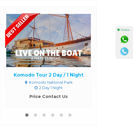
⚫ Online
Komodo Tour 2 Day / 1 Night
OVERLAND TR
BAJ
Komodo National Park
2 Day 1 Night
Flo
Overlan
Price Contact Us
Price 