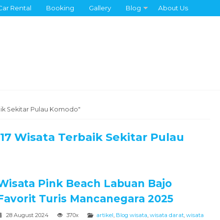
Car Rental
Booking
Gallery
Blog
About Us
aik Sekitar Pulau Komodo"
7 Wisata Terbaik Sekitar Pulau
Wisata Pink Beach Labuan Bajo
Favorit Turis Mancanegara 2025
28 August 2024
370x
artikel
,
Blog wisata
,
wisata darat
,
wisata