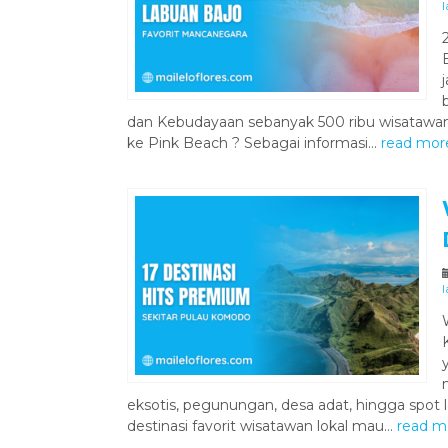
l
dan Kebudayaan sebanyak 500 ribu wisatawan
ke Pink Beach ? Sebagai informasi...
read mor
l
eksotis, pegunungan, desa adat, hingga spot la
destinasi favorit wisatawan lokal mau...
read m