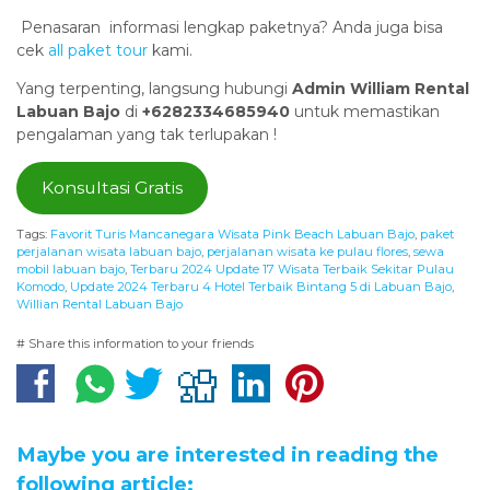
Penasaran informasi lengkap paketnya? Anda juga bisa
cek
all paket tour
kami.
Yang terpenting, langsung hubungi
Admin William Rental
Labuan Bajo
di
+6282334685940
untuk memastikan
pengalaman yang tak terlupakan !
Konsultasi Gratis
Tags:
Favorit Turis Mancanegara Wisata Pink Beach Labuan Bajo
,
paket
perjalanan wisata labuan bajo
,
perjalanan wisata ke pulau flores
,
sewa
mobil labuan bajo
,
Terbaru 2024 Update 17 Wisata Terbaik Sekitar Pulau
Komodo
,
Update 2024 Terbaru 4 Hotel Terbaik Bintang 5 di Labuan Bajo
,
Willian Rental Labuan Bajo
# Share this information to your friends
Maybe you are interested in reading the
following article: