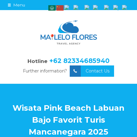
Menu
+62 82334685940
Hotline
Further information?
Contact Us
Wisata Pink Beach Labuan
Bajo Favorit Turis
Mancanegara 2025