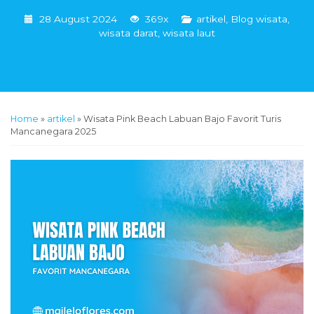
28 August 2024
369x
artikel
,
Blog wisata
,
wisata darat
,
wisata laut
Home
»
artikel
»
Wisata Pink Beach Labuan Bajo Favorit Turis
Mancanegara 2025