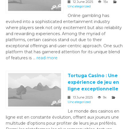
12 June 2025
15x
Uncategorized
Online gambling has
evolved into a sophisticated entertainment industry
where players seek not only excitement but also reliability
and rewarding experiences. Among the myriad of
platforms, certain casinos stand out due to their
exceptional offerings and user-centric approach. One such
platform that has garnered attention for its unique blend
of features is ...
read more
Tortuga Casino : Une
expérience de jeu en
ligne exceptionnelle
13 June 2025
9x
Uncategorized
Le monde des casinos en
ligne est en constante évolution, offrant aux joueurs une
multitude d’options pour profiter de leurs jeux préférés.