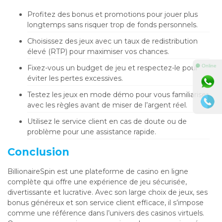
Profitez des bonus et promotions pour jouer plus
longtemps sans risquer trop de fonds personnels.
Choisissez des jeux avec un taux de redistribution
élevé (RTP) pour maximiser vos chances.
⚫ Online
Fixez-vous un budget de jeu et respectez-le pour
éviter les pertes excessives.
Testez les jeux en mode démo pour vous familiariser
avec les règles avant de miser de l’argent réel.
Utilisez le service client en cas de doute ou de
problème pour une assistance rapide.
Conclusion
BillionaireSpin est une plateforme de casino en ligne
complète qui offre une expérience de jeu sécurisée,
divertissante et lucrative. Avec son large choix de jeux, ses
bonus généreux et son service client efficace, il s’impose
comme une référence dans l’univers des casinos virtuels.