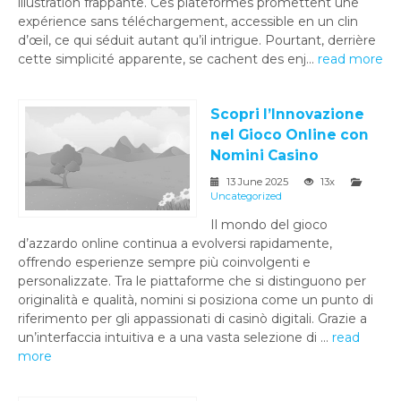
illustration frappante. Ces plateformes promettent une
expérience sans téléchargement, accessible en un clin
d’œil, ce qui séduit autant qu’il intrigue. Pourtant, derrière
cette simplicité apparente, se cachent des enj...
read more
Scopri l’Innovazione
nel Gioco Online con
Nomini Casino
13 June 2025
13x
Uncategorized
Il mondo del gioco
d’azzardo online continua a evolversi rapidamente,
offrendo esperienze sempre più coinvolgenti e
personalizzate. Tra le piattaforme che si distinguono per
originalità e qualità, nomini si posiziona come un punto di
riferimento per gli appassionati di casinò digitali. Grazie a
un’interfaccia intuitiva e a una vasta selezione di ...
read
more