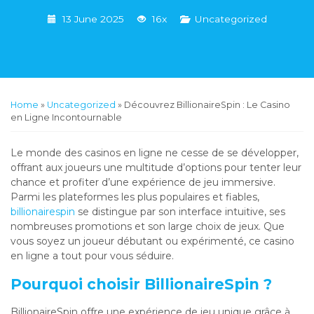
13 June 2025
16x
Uncategorized
Home
»
Uncategorized
»
Découvrez BillionaireSpin : Le Casino
en Ligne Incontournable
Le monde des casinos en ligne ne cesse de se développer,
offrant aux joueurs une multitude d’options pour tenter leur
chance et profiter d’une expérience de jeu immersive.
Parmi les plateformes les plus populaires et fiables,
billionairespin
se distingue par son interface intuitive, ses
nombreuses promotions et son large choix de jeux. Que
vous soyez un joueur débutant ou expérimenté, ce casino
en ligne a tout pour vous séduire.
Pourquoi choisir BillionaireSpin ?
BillionaireSpin offre une expérience de jeu unique grâce à