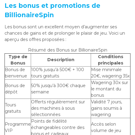
Les bonus et promotions de
BillionaireSpin
Les bonus sont un excellent moyen d’augmenter ses
chances de gains et de prolonger le plaisir de jeu. Voici un
aperçu des offres proposées :
Résumé des Bonus sur BillionaireSpin
Type de
Conditions
Description
Bonus
principales
Bonus de
100% jusqu’à 500€ + 100
Mise minimale
bienvenue
tours gratuits
20€, wagering 35x
Wagering 30x sur
Bonus de
50% jusqu’à 300€ chaque
le montant du
dépôt
semaine
bonus
Offerts régulièrement sur
Validité 7 jours,
Tours
des machines à sous
gains soumis à
gratuits
sélectionnées
wagering
Points de fidélité
Programme
Accès selon
échangeables contre des
VIP
volume de jeu
bonus et cadeaux