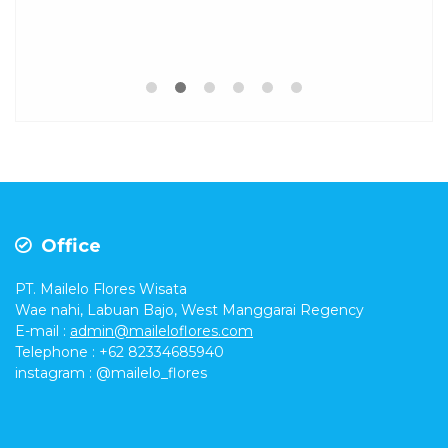
Office
PT. Mailelo Flores Wisata
Wae nahi, Labuan Bajo, West Manggarai Regency
E-mail
:
admin@maileloflores.com
Telephone : +62 82334685940
instagram :
@mailelo_flores