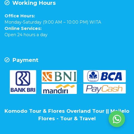
Working Hours
Office Hours:
Monday-Saturday (9:00 AM – 10:00 PM) WITA
Online Services:
Open 24 hours a day
Payment
Komodo Tour & Flores Overland Tour || Mailelo
Flores - Tour & Travel