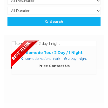
Search
..
Komodo Tour 2 Day / 1 Night
O
Komodo National Park
2 Day 1 Night
Price Contact Us