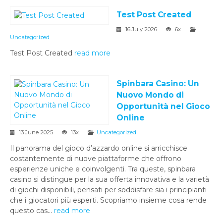
Test Post Created
16 July 2026
6x
Uncategorized
Test Post Created
read more
Spinbara Casino: Un
Nuovo Mondo di
Opportunità nel Gioco
Online
13 June 2025
13x
Uncategorized
Il panorama del gioco d’azzardo online si arricchisce
costantemente di nuove piattaforme che offrono
esperienze uniche e coinvolgenti. Tra queste, spinbara
casino si distingue per la sua offerta innovativa e la varietà
di giochi disponibili, pensati per soddisfare sia i principianti
che i giocatori più esperti. Scopriamo insieme cosa rende
questo cas...
read more