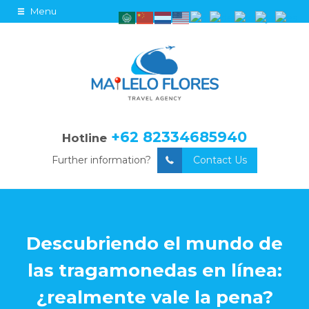
Menu
+62 82334685940
Hotline
Further information?
Contact Us
Descubriendo el mundo de
las tragamonedas en línea:
¿realmente vale la pena?