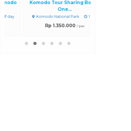
Komodo Tour Sharing Boat –
Private Komo
One...
T
Komodo National Park
1 Day
Komodo Nati
Price 
Rp 1.350.000
/ pax