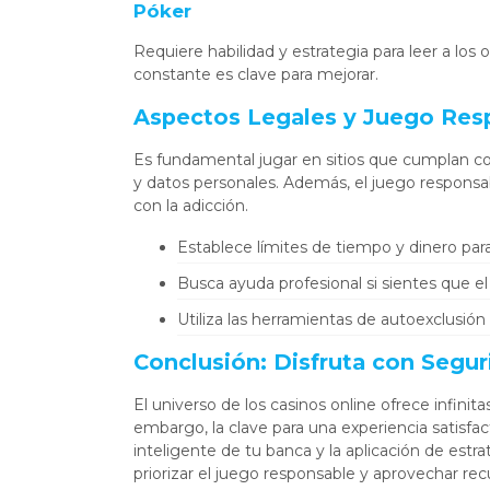
Póker
Requiere habilidad y estrategia para leer a los
constante es clave para mejorar.
Aspectos Legales y Juego Res
Es fundamental jugar en sitios que cumplan co
y datos personales. Además, el juego responsab
con la adicción.
Establece límites de tiempo y dinero para
Busca ayuda profesional si sientes que el 
Utiliza las herramientas de autoexclusión
Conclusión: Disfruta con Segur
El universo de los casinos online ofrece infinit
embargo, la clave para una experiencia satisfact
inteligente de tu banca y la aplicación de est
priorizar el juego responsable y aprovechar r