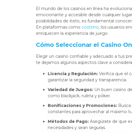
El mundo de los casinos en línea ha evolucion
emocionante y accesible desde cualquier lugar
posibilidades de éxito, es fundamental conocer
En plataformas como
coolzino
, los usuarios 
enriquecen la experiencia de juego.
Cómo Seleccionar el Casino Onl
Elegir un casino confiable y adecuado a tus pr
te dejamos algunos aspectos clave a considera
Licencia y Regulación:
Verifica que el 
garantizar la seguridad y transparencia.
Variedad de Juegos:
Un buen casino de
como blackjack, ruleta y póker.
Bonificaciones y Promociones:
Busca 
constantes para aprovechar al máximo tu 
Métodos de Pago:
Asegúrate de que exi
necesidades y sean seguras.