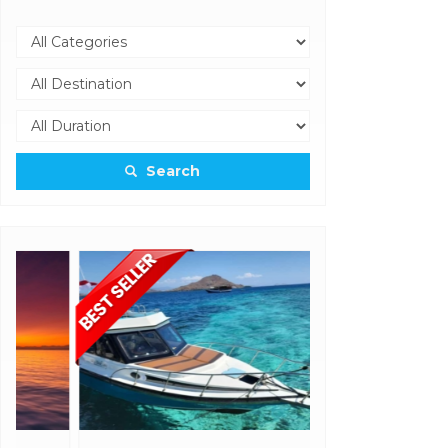
Search