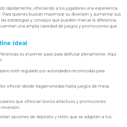
ado rápidamente, ofreciendo a los jugadores una experiencia
. Para quienes buscan maximizar su diversión y aumentar sus
 las estrategias y consejos que pueden marcar la diferencia.
encuentran una amplia variedad de juegos y promociones que
ine Ideal
eferencias es el primer paso para disfrutar plenamente. Aquí
r:
casino esté regulado por autoridades reconocidas para
be ofrecer desde tragamonedas hasta juegos de mesa
casinos que ofrezcan bonos atractivos y promociones
inversión.
stan opciones de depósito y retiro que se adapten a tus