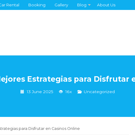
Car Rental
Booking
Gallery
Blog
About Us
ejores Estrategias para Disfrutar 
13 June 2025
16x
Uncategorized
trategias para Disfrutar en Casinos Online