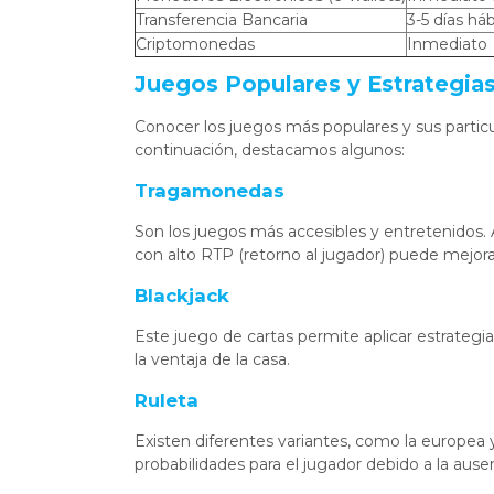
Transferencia Bancaria
3-5 días háb
Criptomonedas
Inmediato
Juegos Populares y Estrategias
Conocer los juegos más populares y sus particul
continuación, destacamos algunos:
Tragamonedas
Son los juegos más accesibles y entretenidos
con alto RTP (retorno al jugador) puede mejora
Blackjack
Este juego de cartas permite aplicar estrategia
la ventaja de la casa.
Ruleta
Existen diferentes variantes, como la europea 
probabilidades para el jugador debido a la ause