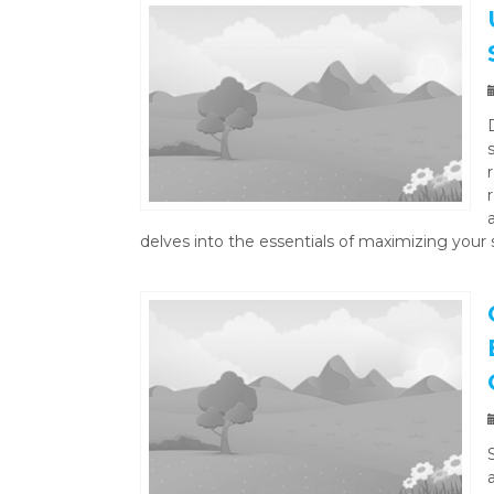
delves into the essentials of maximizing your s