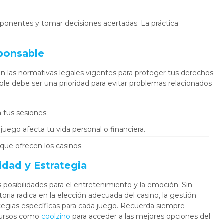
 oponentes y tomar decisiones acertadas. La práctica
ponsable
n las normativas legales vigentes para proteger tus derechos
le debe ser una prioridad para evitar problemas relacionados
 tus sesiones.
juego afecta tu vida personal o financiera.
 que ofrecen los casinos.
idad y Estrategia
as posibilidades para el entretenimiento y la emoción. Sin
oria radica en la elección adecuada del casino, la gestión
rategias específicas para cada juego. Recuerda siempre
ecursos como
coolzino
para acceder a las mejores opciones del