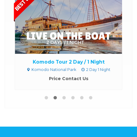
..
Komodo Tour 2 Day / 1 Night
W
Komodo National Park
2 Day 1 Night
Price Contact Us