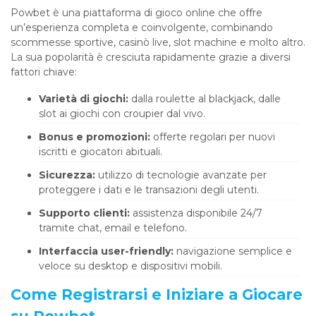
Powbet è una piattaforma di gioco online che offre
un’esperienza completa e coinvolgente, combinando
scommesse sportive, casinò live, slot machine e molto altro.
La sua popolarità è cresciuta rapidamente grazie a diversi
fattori chiave:
Varietà di giochi:
dalla roulette al blackjack, dalle
slot ai giochi con croupier dal vivo.
Bonus e promozioni:
offerte regolari per nuovi
iscritti e giocatori abituali.
Sicurezza:
utilizzo di tecnologie avanzate per
proteggere i dati e le transazioni degli utenti.
Supporto clienti:
assistenza disponibile 24/7
tramite chat, email e telefono.
Interfaccia user-friendly:
navigazione semplice e
veloce su desktop e dispositivi mobili.
Come Registrarsi e Iniziare a Giocare