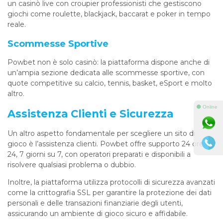
un casinò live con croupier professionisti che gestiscono
giochi come roulette, blackjack, baccarat e poker in tempo
reale.
Scommesse Sportive
Powbet non è solo casinò: la piattaforma dispone anche di
un’ampia sezione dedicata alle scommesse sportive, con
quote competitive su calcio, tennis, basket, eSport e molto
altro.
⚫ Online
Assistenza Clienti e Sicurezza
Un altro aspetto fondamentale per scegliere un sito di
gioco è l’assistenza clienti. Powbet offre supporto 24 ore su
24, 7 giorni su 7, con operatori preparati e disponibili a
risolvere qualsiasi problema o dubbio.
Inoltre, la piattaforma utilizza protocolli di sicurezza avanzati
come la crittografia SSL per garantire la protezione dei dati
personali e delle transazioni finanziarie degli utenti,
assicurando un ambiente di gioco sicuro e affidabile.