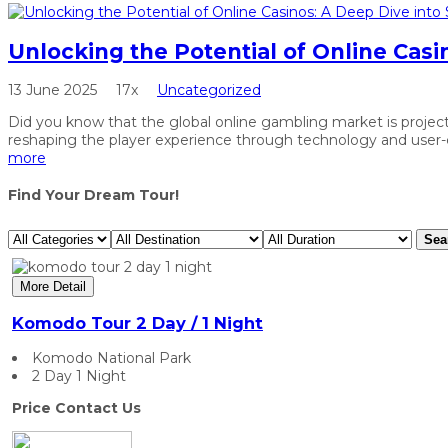
Unlocking the Potential of Online Casi
13 June 2025
17x
Uncategorized
Did you know that the global online gambling market is projecte
reshaping the player experience through technology and user-c
more
Find Your Dream Tour!
Sea
More Detail
Komodo Tour 2 Day / 1 Night
Komodo National Park
2 Day 1 Night
Price Contact Us