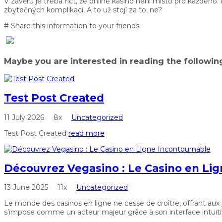
V závěru je třeba říct, že online kasino není místo pro každého.
zbytečných komplikací. A to už stojí za to, ne?
# Share this information to your friends
Maybe you are interested in reading the following
Test Post Created
11 July 2026
8x
Uncategorized
Test Post Created
read more
Découvrez Vegasino : Le Casino en Li
13 June 2025
11x
Uncategorized
Le monde des casinos en ligne ne cesse de croître, offrant aux
s’impose comme un acteur majeur grâce à son interface intuitive