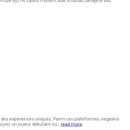
ci, může být nv casino místem, kde si občas zahrajete bez
re des expériences uniques. Parmi ces plateformes, vegasino
 soyez un joueur débutant ou...
read more