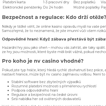
Platební karta
1-3 pracovní dny
Bez poplatků
Vis
Elektronické peněženky
Do 24 hodin
Možné poplatky
Pay
Bezpečnost a regulace: Kdo drží otěže
Někdy je těžké věřit, že online kasino opravdu myslí na vaše pe
Samozřejmě, že to neznamená, že jste imunní vůči všem rizikům, 
Odpovědné hraní: Když zábava přestává být záb
Hazardní hry jsou jako oheň – mohou vás zahřát, ale taky spálit.
ze hry jsou možnosti, které byste měli brát vážně, pokud nechc
Pro koho je nv casino vhodné?
Pokud jste typ hráče, který hledá rychlé zbohatnutí bez práce,
nastavit hranice, může být nv casino zajímavou volbou. Není to mís
Stabilní software bez zbytečných výpadků
Rozumné platební možnosti s přiměřenou rychlostí
Podpora odpovědného hraní
Regulace a bezpečnost na české úrovni
Širší nabídka her od ověřených dodavatelů