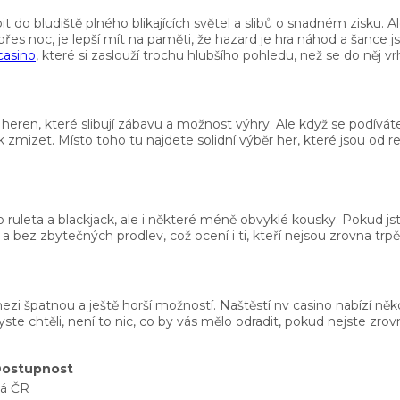
t do bludiště plného blikajících světel a slibů o snadném zisku. Al
 noc, je lepší mít na paměti, že hazard je hra náhod a šance jsou
casino
, které si zaslouží trochu hlubšího pohledu, než se do něj v
heren, které slibují zábavu a možnost výhry. Ale když se podíváte 
zmizet. Místo toho tu najdete solidní výběr her, které jsou od 
ko ruleta a blackjack, ale i některé méně obvyklé kousky. Pokud 
a bez zbytečných prodlev, což ocení i ti, kteří nejsou zrovna trpěli
i špatnou a ještě horší možností. Naštěstí nv casino nabízí někol
 chtěli, není to nic, co by vás mělo odradit, pokud nejste zrovn
ostupnost
lá ČR