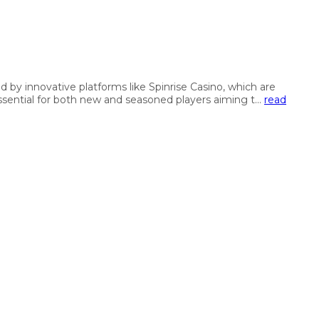
d by innovative platforms like Spinrise Casino, which are
sential for both new and seasoned players aiming t...
read