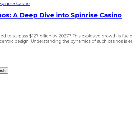
nos: A Deep Dive into Spinrise Casino
d to surpass $127 billion by 2027? This explosive growth is fuele
entric design. Understanding the dynamics of such casinos is es
rch