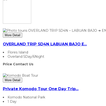
More Detail
OVERLAND TRIP 5D4N LABUAN BAJO E...
Flores Island
Overland 5Day/6Night
Price Contact Us
More Detail
Private Komodo Tour One Day Trip...
Komodo National Park
1 Day