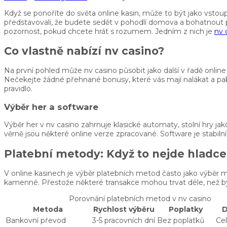
Když se ponoříte do světa online kasin, může to být jako vstoupi
představovali, že budete sedět v pohodlí domova a bohatnout přes
pozornost, pokud chcete hrát s rozumem. Jedním z nich je
nv 
Co vlastně nabízí nv casino?
Na první pohled může nv casino působit jako další v řadě online 
Nečekejte žádné přehnané bonusy, které vás mají nalákat a pak 
pravidlo.
Výběr her a software
Výběr her v nv casino zahrnuje klasické automaty, stolní hry ja
věrně jsou některé online verze zpracované. Software je stabilní 
Platební metody: Když to nejde hladce
V online kasinech je výběr platebních metod často jako výběr mez
kamenné. Přestože některé transakce mohou trvat déle, než byste
Porovnání platebních metod v nv casino
Metoda
Rychlost výběru
Poplatky
D
Bankovní převod
3-5 pracovních dní
Bez poplatků
Ce