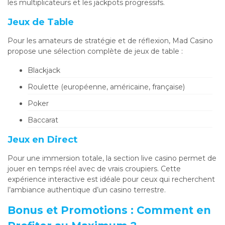
les multiplicateurs et les jackpots progressifs.
Jeux de Table
Pour les amateurs de stratégie et de réflexion, Mad Casino
propose une sélection complète de jeux de table :
Blackjack
Roulette (européenne, américaine, française)
Poker
Baccarat
Jeux en Direct
Pour une immersion totale, la section live casino permet de
jouer en temps réel avec de vrais croupiers. Cette
expérience interactive est idéale pour ceux qui recherchent
l’ambiance authentique d’un casino terrestre.
Bonus et Promotions : Comment en