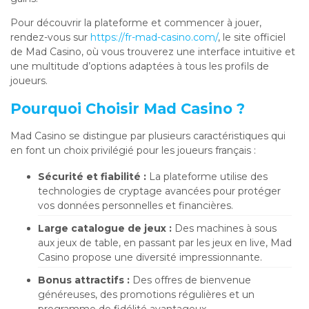
Pour découvrir la plateforme et commencer à jouer,
rendez-vous sur
https://fr-mad-casino.com/
, le site officiel
de Mad Casino, où vous trouverez une interface intuitive et
une multitude d’options adaptées à tous les profils de
joueurs.
Pourquoi Choisir Mad Casino ?
Mad Casino se distingue par plusieurs caractéristiques qui
en font un choix privilégié pour les joueurs français :
Sécurité et fiabilité :
La plateforme utilise des
technologies de cryptage avancées pour protéger
vos données personnelles et financières.
Large catalogue de jeux :
Des machines à sous
aux jeux de table, en passant par les jeux en live, Mad
Casino propose une diversité impressionnante.
Bonus attractifs :
Des offres de bienvenue
généreuses, des promotions régulières et un
programme de fidélité avantageux.