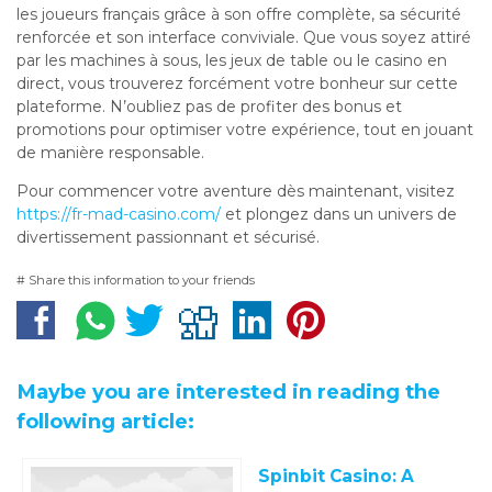
les joueurs français grâce à son offre complète, sa sécurité
renforcée et son interface conviviale. Que vous soyez attiré
par les machines à sous, les jeux de table ou le casino en
direct, vous trouverez forcément votre bonheur sur cette
plateforme. N’oubliez pas de profiter des bonus et
promotions pour optimiser votre expérience, tout en jouant
de manière responsable.
Pour commencer votre aventure dès maintenant, visitez
https://fr-mad-casino.com/
et plongez dans un univers de
divertissement passionnant et sécurisé.
# Share this information to your friends
Maybe you are interested in reading the
following article:
Spinbit Casino: A