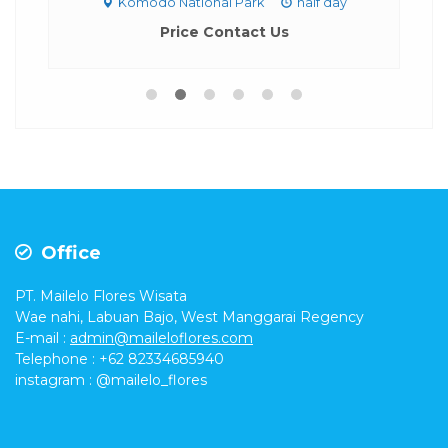
t
Komodo National Park
half day
Price Contact Us
Office
PT. Mailelo Flores Wisata
Wae nahi, Labuan Bajo, West Manggarai Regency
E-mail
:
admin@maileloflores.com
Telephone : +62 82334685940
instagram :
@mailelo_flores