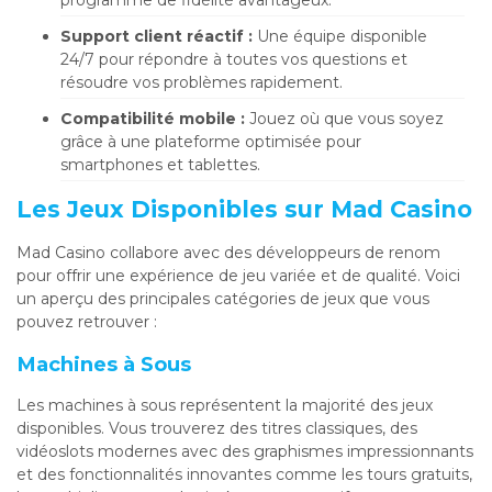
Support client réactif :
Une équipe disponible
24/7 pour répondre à toutes vos questions et
résoudre vos problèmes rapidement.
Compatibilité mobile :
Jouez où que vous soyez
grâce à une plateforme optimisée pour
smartphones et tablettes.
Les Jeux Disponibles sur Mad Casino
Mad Casino collabore avec des développeurs de renom
pour offrir une expérience de jeu variée et de qualité. Voici
un aperçu des principales catégories de jeux que vous
pouvez retrouver :
Machines à Sous
Les machines à sous représentent la majorité des jeux
disponibles. Vous trouverez des titres classiques, des
vidéoslots modernes avec des graphismes impressionnants
et des fonctionnalités innovantes comme les tours gratuits,