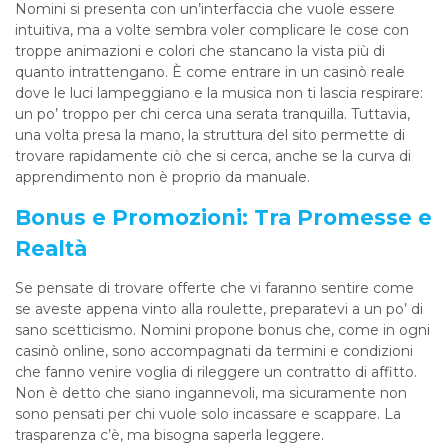
Nomini si presenta con un’interfaccia che vuole essere
intuitiva, ma a volte sembra voler complicare le cose con
troppe animazioni e colori che stancano la vista più di
quanto intrattengano. È come entrare in un casinò reale
dove le luci lampeggiano e la musica non ti lascia respirare:
un po’ troppo per chi cerca una serata tranquilla. Tuttavia,
una volta presa la mano, la struttura del sito permette di
trovare rapidamente ciò che si cerca, anche se la curva di
apprendimento non è proprio da manuale.
Bonus e Promozioni: Tra Promesse e
Realtà
Se pensate di trovare offerte che vi faranno sentire come
se aveste appena vinto alla roulette, preparatevi a un po’ di
sano scetticismo. Nomini propone bonus che, come in ogni
casinò online, sono accompagnati da termini e condizioni
che fanno venire voglia di rileggere un contratto di affitto.
Non è detto che siano ingannevoli, ma sicuramente non
sono pensati per chi vuole solo incassare e scappare. La
trasparenza c’è, ma bisogna saperla leggere.