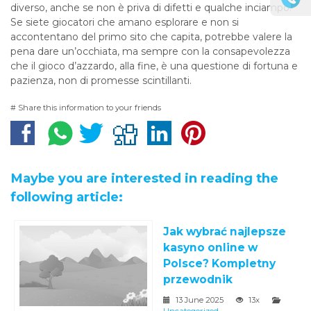
diverso, anche se non è priva di difetti e qualche inciampo.
Se siete giocatori che amano esplorare e non si
accontentano del primo sito che capita, potrebbe valere la
pena dare un’occhiata, ma sempre con la consapevolezza
che il gioco d’azzardo, alla fine, è una questione di fortuna e
pazienza, non di promesse scintillanti.
# Share this information to your friends
Maybe you are interested in reading the
following article:
Jak wybrać najlepsze
kasyno online w
Polsce? Kompletny
przewodnik
13 June 2025
13x
Uncategorized