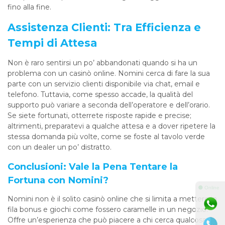
fino alla fine.
Assistenza Clienti: Tra Efficienza e
Tempi di Attesa
Non è raro sentirsi un po’ abbandonati quando si ha un
problema con un casinò online. Nomini cerca di fare la sua
parte con un servizio clienti disponibile via chat, email e
telefono. Tuttavia, come spesso accade, la qualità del
supporto può variare a seconda dell’operatore e dell’orario.
Se siete fortunati, otterrete risposte rapide e precise;
altrimenti, preparatevi a qualche attesa e a dover ripetere la
stessa domanda più volte, come se foste al tavolo verde
con un dealer un po’ distratto.
Conclusioni: Vale la Pena Tentare la
Fortuna con Nomini?
⚫ Online
Nomini non è il solito casinò online che si limita a mettere in
fila bonus e giochi come fossero caramelle in un negozio.
Offre un’esperienza che può piacere a chi cerca qualcosa di