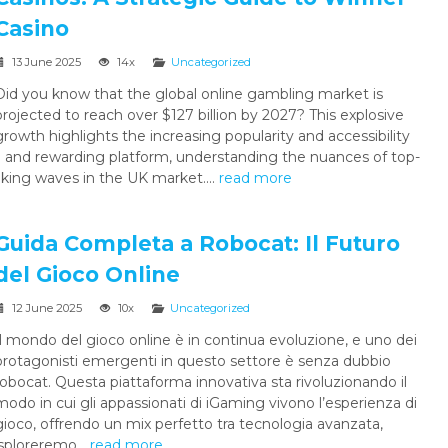
Casino
13 June 2025
14x
Uncategorized
Did you know that the global online gambling market is
projected to reach over $127 billion by 2027? This explosive
growth highlights the increasing popularity and accessibility
ble and rewarding platform, understanding the nuances of top-
aking waves in the UK market....
read more
Guida Completa a Robocat: Il Futuro
del Gioco Online
12 June 2025
10x
Uncategorized
Il mondo del gioco online è in continua evoluzione, e uno dei
protagonisti emergenti in questo settore è senza dubbio
robocat. Questa piattaforma innovativa sta rivoluzionando il
modo in cui gli appassionati di iGaming vivono l’esperienza di
gioco, offrendo un mix perfetto tra tecnologia avanzata,
esploreremo...
read more