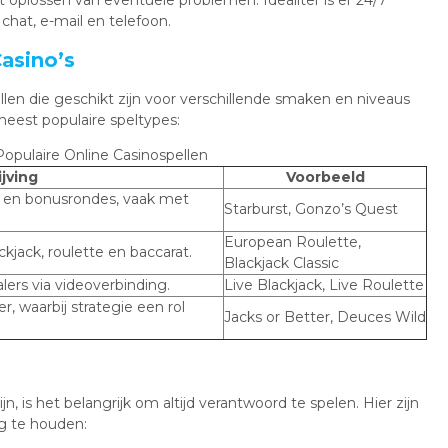
chat, e-mail en telefoon.
Casino’s
llen die geschikt zijn voor verschillende smaken en niveaus
meest populaire speltypes:
Populaire Online Casinospellen
jving
Voorbeeld
s en bonusrondes, vaak met
Starburst, Gonzo’s Quest
European Roulette,
ckjack, roulette en baccarat.
Blackjack Classic
lers via videoverbinding.
Live Blackjack, Live Roulette
 waarbij strategie een rol
Jacks or Better, Deuces Wild
 is het belangrijk om altijd verantwoord te spelen. Hier zijn
ig te houden: