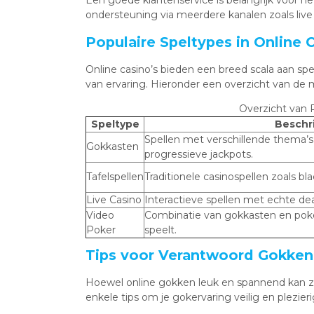
ondersteuning via meerdere kanalen zoals live 
Populaire Speltypes in Online 
Online casino’s bieden een breed scala aan spe
van ervaring. Hieronder een overzicht van de 
Overzicht van 
Speltype
Beschri
Spellen met verschillende thema’
Gokkasten
progressieve jackpots.
Tafelspellen
Traditionele casinospellen zoals bla
Live Casino
Interactieve spellen met echte dea
Video
Combinatie van gokkasten en poker,
Poker
speelt.
Tips voor Verantwoord Gokken
Hoewel online gokken leuk en spannend kan zijn,
enkele tips om je gokervaring veilig en plezier