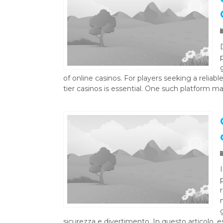
of online casinos. For players seeking a relia
tier casinos is essential. One such platform m
sicurezza e divertimento. In questo articolo, 