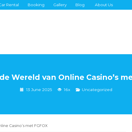
Car Rental
Booking
Gallery
Blog
About Us
de Wereld van Online Casino’s m
13 June 2025
16x
Uncategorized
line Casino’s met FGFOX