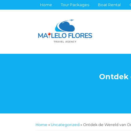
Home
Tour Packages
Boat Rental
Ontdek 
Home
»
Uncategorized
»
Ontdek de Wereld van On