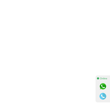
⚫ Online