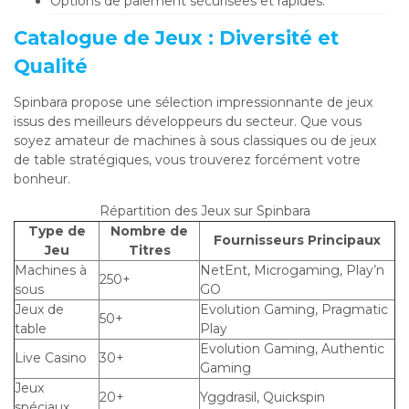
Options de paiement sécurisées et rapides.
Catalogue de Jeux : Diversité et
Qualité
Spinbara propose une sélection impressionnante de jeux
issus des meilleurs développeurs du secteur. Que vous
soyez amateur de machines à sous classiques ou de jeux
de table stratégiques, vous trouverez forcément votre
bonheur.
Répartition des Jeux sur Spinbara
Type de
Nombre de
Fournisseurs Principaux
Jeu
Titres
Machines à
NetEnt, Microgaming, Play’n
250+
sous
GO
Jeux de
Evolution Gaming, Pragmatic
50+
table
Play
Evolution Gaming, Authentic
Live Casino
30+
Gaming
Jeux
20+
Yggdrasil, Quickspin
spéciaux