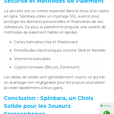
Sécurité et Méthodes de Paiement
La sécurité est un critère essentiel dans le choix d’un casino
en ligne. Spinbara utilise un cryptage SSL avancé pour
protéger les données personnelles et financières de ses
utilisateurs. De plus, la plateforme propose une variété de
méthodes de paiement fiables et rapides :
Cartes bancaires Visa et Mastercard
Portefeuilles électroniques comme Skrill et Neteller
Virements bancaires
Cryptomonnaies (Bitcoin, Ethereum)
Les délais de retrait sont généralement courts, ce qui est
un avantage non négligeable pour les joueurs souhaitant
accéder rapidement à leurs gains.
Conclusion : Spinbara, un Choix
Solide pour les Joueurs
⚫ Online
Francophones