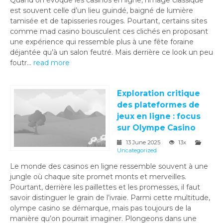
est souvent celle d’un lieu guindé, baigné de lumière
tamisée et de tapisseries rouges. Pourtant, certains sites
comme mad casino bousculent ces clichés en proposant
une expérience qui ressemble plus à une fête foraine
déjantée qu’à un salon feutré. Mais derrière ce look un peu
foutr...
read more
Exploration critique
des plateformes de
jeux en ligne : focus
sur Olympe Casino
13 June 2025
13x
Uncategorized
Le monde des casinos en ligne ressemble souvent à une
jungle où chaque site promet monts et merveilles.
Pourtant, derrière les paillettes et les promesses, il faut
savoir distinguer le grain de l’ivraie. Parmi cette multitude,
olympe casino se démarque, mais pas toujours de la
manière qu’on pourrait imaginer. Plongeons dans une