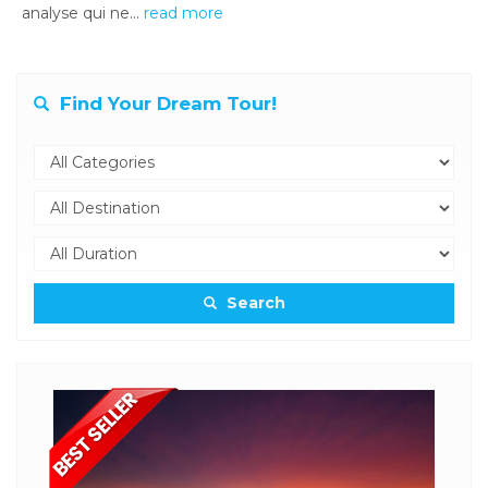
analyse qui ne...
read more
Find Your Dream Tour!
Search