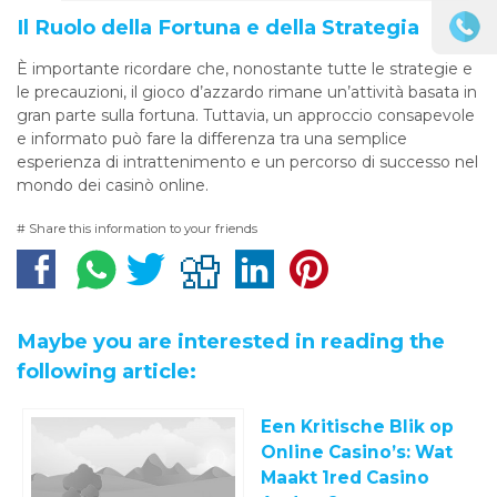
Il Ruolo della Fortuna e della Strategia
È importante ricordare che, nonostante tutte le strategie e
le precauzioni, il gioco d’azzardo rimane un’attività basata in
gran parte sulla fortuna. Tuttavia, un approccio consapevole
e informato può fare la differenza tra una semplice
esperienza di intrattenimento e un percorso di successo nel
mondo dei casinò online.
# Share this information to your friends
Maybe you are interested in reading the
following article:
Een Kritische Blik op
Online Casino’s: Wat
Maakt 1red Casino