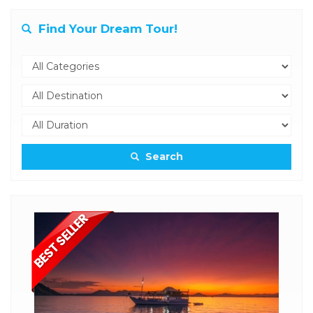
Find Your Dream Tour!
Search