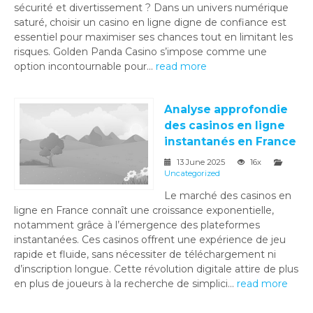
sécurité et divertissement ? Dans un univers numérique
saturé, choisir un casino en ligne digne de confiance est
essentiel pour maximiser ses chances tout en limitant les
risques. Golden Panda Casino s’impose comme une
option incontournable pour...
read more
Analyse approfondie
des casinos en ligne
instantanés en France
13 June 2025
16x
Uncategorized
Le marché des casinos en
ligne en France connaît une croissance exponentielle,
notamment grâce à l’émergence des plateformes
instantanées. Ces casinos offrent une expérience de jeu
rapide et fluide, sans nécessiter de téléchargement ni
d’inscription longue. Cette révolution digitale attire de plus
en plus de joueurs à la recherche de simplici...
read more