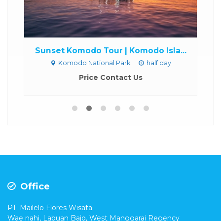
JO
Sunset Komodo Tour | Komodo Isla...
W
Komodo National Park
half day
Price Contact Us
Office
PT. Mailelo Flores Wisata
Wae nahi, Labuan Bajo, West Manggarai Regency