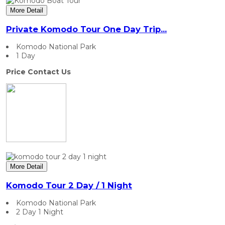
More Detail
Private Komodo Tour One Day Trip...
Komodo National Park
1 Day
Price Contact Us
More Detail
Komodo Tour 2 Day / 1 Night
Komodo National Park
2 Day 1 Night