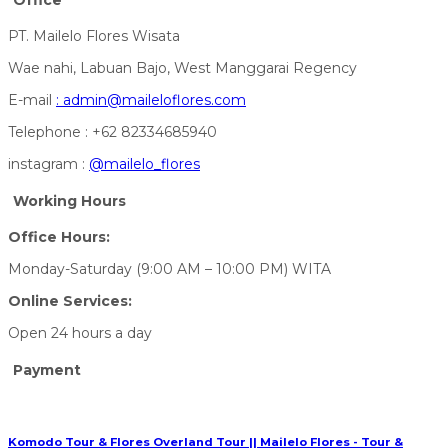
PT. Mailelo Flores Wisata
Wae nahi, Labuan Bajo, West Manggarai Regency
E-mail
:
admin@maileloflores.com
Telephone : +62 82334685940
instagram :
@mailelo_flores
Working Hours
Office Hours:
Monday-Saturday (9:00 AM – 10:00 PM) WITA
Online Services:
Open 24 hours a day
Payment
Komodo Tour & Flores Overland Tour || Mailelo Flores - Tour &