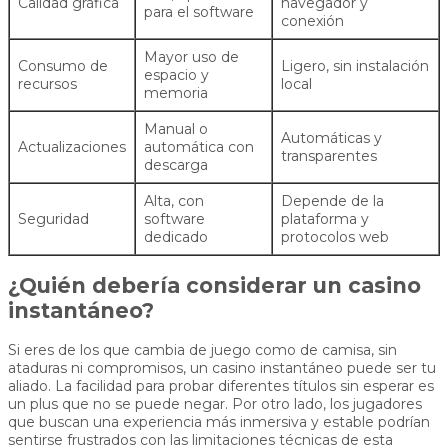
Calidad gráfica
navegador y
para el software
conexión
Mayor uso de
Consumo de
Ligero, sin instalación
espacio y
recursos
local
memoria
Manual o
Automáticas y
Actualizaciones
automática con
transparentes
descarga
Alta, con
Depende de la
Seguridad
software
plataforma y
dedicado
protocolos web
¿Quién debería considerar un casino
instantáneo?
Si eres de los que cambia de juego como de camisa, sin
ataduras ni compromisos, un casino instantáneo puede ser tu
aliado. La facilidad para probar diferentes títulos sin esperar es
un plus que no se puede negar. Por otro lado, los jugadores
que buscan una experiencia más inmersiva y estable podrían
sentirse frustrados con las limitaciones técnicas de esta