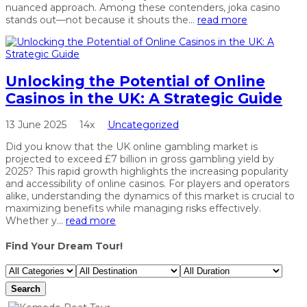
nuanced approach. Among these contenders, joka casino
stands out—not because it shouts the...
read more
Unlocking the Potential of Online
Casinos in the UK: A Strategic Guide
13 June 2025
14x
Uncategorized
Did you know that the UK online gambling market is
projected to exceed £7 billion in gross gambling yield by
2025? This rapid growth highlights the increasing popularity
and accessibility of online casinos. For players and operators
alike, understanding the dynamics of this market is crucial to
maximizing benefits while managing risks effectively.
Whether y...
read more
Find Your Dream Tour!
Search