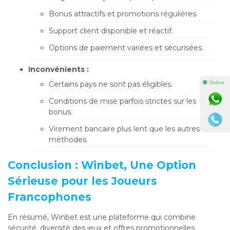
Bonus attractifs et promotions régulières.
Support client disponible et réactif.
Options de paiement variées et sécurisées.
Inconvénients :
⚫ Online
Certains pays ne sont pas éligibles.
Conditions de mise parfois strictes sur les
bonus.
Virement bancaire plus lent que les autres
méthodes.
Conclusion : Winbet, Une Option
Sérieuse pour les Joueurs
Francophones
En résumé, Winbet est une plateforme qui combine
sécurité, diversité des jeux et offres promotionnelles