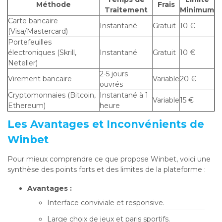
Méthode
Frais
Traitement
Minimum
Carte bancaire
Instantané
Gratuit
10 €
(Visa/Mastercard)
Portefeuilles
électroniques (Skrill,
Instantané
Gratuit
10 €
Neteller)
2-5 jours
Virement bancaire
Variable
20 €
ouvrés
Cryptomonnaies (Bitcoin,
Instantané à 1
Variable
15 €
Ethereum)
heure
Les Avantages et Inconvénients de
Winbet
Pour mieux comprendre ce que propose Winbet, voici une
synthèse des points forts et des limites de la plateforme :
Avantages :
Interface conviviale et responsive.
Large choix de jeux et paris sportifs.