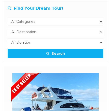
Find Your Dream Tour!
Search