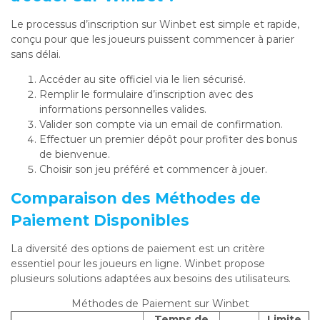
Le processus d’inscription sur Winbet est simple et rapide,
conçu pour que les joueurs puissent commencer à parier
sans délai.
Accéder au site officiel via le lien sécurisé.
Remplir le formulaire d’inscription avec des
informations personnelles valides.
Valider son compte via un email de confirmation.
Effectuer un premier dépôt pour profiter des bonus
de bienvenue.
Choisir son jeu préféré et commencer à jouer.
Comparaison des Méthodes de
Paiement Disponibles
La diversité des options de paiement est un critère
essentiel pour les joueurs en ligne. Winbet propose
plusieurs solutions adaptées aux besoins des utilisateurs.
Méthodes de Paiement sur Winbet
Temps de
Limite