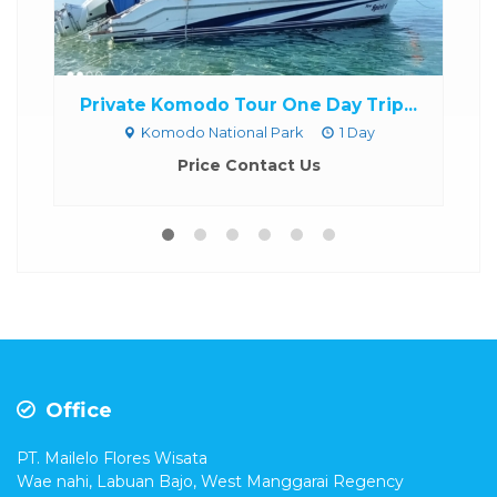
...
Komodo Tour 2 Day / 1 Night
O
Komodo National Park
2 Day 1 Night
Price Contact Us
Office
PT. Mailelo Flores Wisata
Wae nahi, Labuan Bajo, West Manggarai Regency