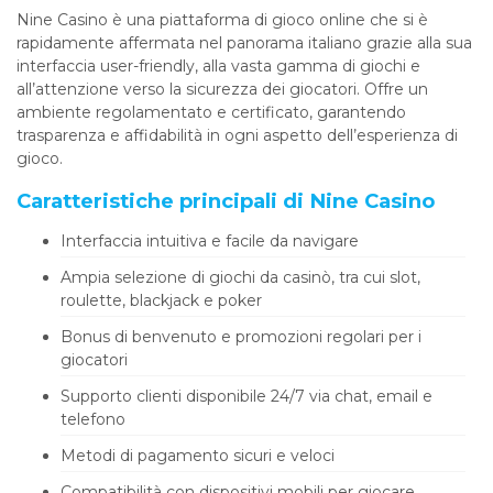
Nine Casino è una piattaforma di gioco online che si è
rapidamente affermata nel panorama italiano grazie alla sua
interfaccia user-friendly, alla vasta gamma di giochi e
all’attenzione verso la sicurezza dei giocatori. Offre un
ambiente regolamentato e certificato, garantendo
trasparenza e affidabilità in ogni aspetto dell’esperienza di
gioco.
Caratteristiche principali di Nine Casino
Interfaccia intuitiva e facile da navigare
Ampia selezione di giochi da casinò, tra cui slot,
roulette, blackjack e poker
Bonus di benvenuto e promozioni regolari per i
giocatori
Supporto clienti disponibile 24/7 via chat, email e
telefono
Metodi di pagamento sicuri e veloci
Compatibilità con dispositivi mobili per giocare