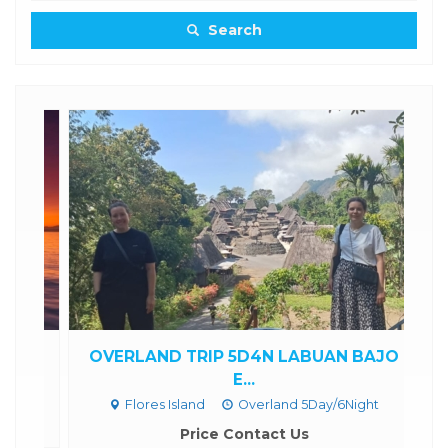
Search
..
OVERLAND TRIP 5D4N LABUAN BAJO
E...
Flores Island
Overland 5Day/6Night
Price Contact Us