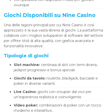
ovunque
Giochi Disponibili su Nine Casino
Una delle ragioni principali per cui Nine Casino è così
apprezzato è la sua vasta libreria di giochi. La piattaforma
collabora con i migliori sviluppatori di software del settore
per offrire titoli di alta qualità, con grafica avanzata e
funzionalità innovative.
Tipologie di giochi
Slot machine:
centinaia di slot con temi diversi,
jackpot progressivi e bonus speciali.
Giochi da tavolo:
roulette, blackjack, baccarat e
poker in diverse varianti.
Live Casino:
giochi con croupier dal vivo per
un’esperienza realistica e coinvolgente.
Video poker:
combinazioni di poker con un tocco
moderno e interattivo.