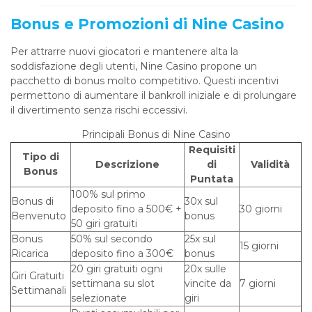
Bonus e Promozioni di Nine Casino
Per attrarre nuovi giocatori e mantenere alta la
soddisfazione degli utenti, Nine Casino propone un
pacchetto di bonus molto competitivo. Questi incentivi
permettono di aumentare il bankroll iniziale e di prolungare
il divertimento senza rischi eccessivi.
Principali Bonus di Nine Casino
Requisiti
Tipo di
Descrizione
di
Validità
Bonus
Puntata
100% sul primo
Bonus di
30x sul
deposito fino a 500€ +
30 giorni
Benvenuto
bonus
50 giri gratuiti
Bonus
50% sul secondo
25x sul
15 giorni
Ricarica
deposito fino a 300€
bonus
20 giri gratuiti ogni
20x sulle
Giri Gratuiti
settimana su slot
vincite da
7 giorni
Settimanali
selezionate
giri