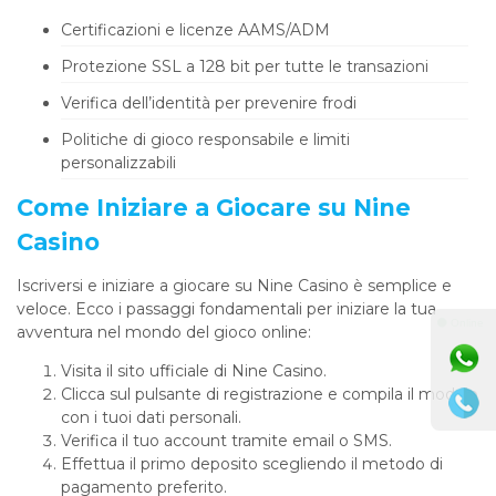
Certificazioni e licenze AAMS/ADM
Protezione SSL a 128 bit per tutte le transazioni
Verifica dell’identità per prevenire frodi
Politiche di gioco responsabile e limiti
personalizzabili
Come Iniziare a Giocare su Nine
Casino
Iscriversi e iniziare a giocare su Nine Casino è semplice e
veloce. Ecco i passaggi fondamentali per iniziare la tua
⚫ Online
avventura nel mondo del gioco online:
Visita il sito ufficiale di Nine Casino.
Clicca sul pulsante di registrazione e compila il modulo
con i tuoi dati personali.
Verifica il tuo account tramite email o SMS.
Effettua il primo deposito scegliendo il metodo di
pagamento preferito.