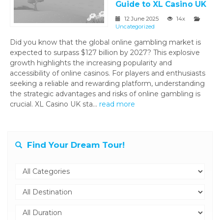
Guide to XL Casino UK
12 June 2025
14x
Uncategorized
Did you know that the global online gambling market is
expected to surpass $127 billion by 2027? This explosive
growth highlights the increasing popularity and
accessibility of online casinos. For players and enthusiasts
seeking a reliable and rewarding platform, understanding
the strategic advantages and risks of online gambling is
crucial. XL Casino UK sta...
read more
Find Your Dream Tour!