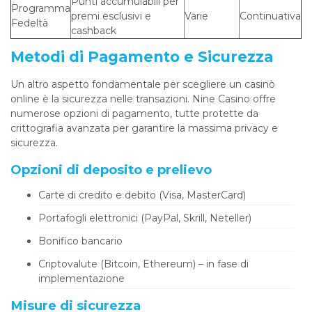
Punti accumulabili per
Programma
premi esclusivi e
Varie
Continuativa
Fedeltà
cashback
Metodi di Pagamento e Sicurezza
Un altro aspetto fondamentale per scegliere un casinò
online è la sicurezza nelle transazioni. Nine Casino offre
numerose opzioni di pagamento, tutte protette da
crittografia avanzata per garantire la massima privacy e
sicurezza.
Opzioni di deposito e prelievo
Carte di credito e debito (Visa, MasterCard)
Portafogli elettronici (PayPal, Skrill, Neteller)
Bonifico bancario
Criptovalute (Bitcoin, Ethereum) – in fase di
implementazione
Misure di sicurezza