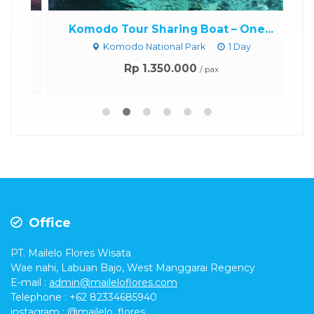
..
Komodo Tour Sharing Boat – One...
Komodo National Park
1 Day
Rp 1.350.000
/ pax
Office
PT. Mailelo Flores Wisata
Wae nahi, Labuan Bajo, West Manggarai Regency
E-mail
:
admin@maileloflores.com
Telephone : +62 82334685940
instagram :
@mailelo_flores