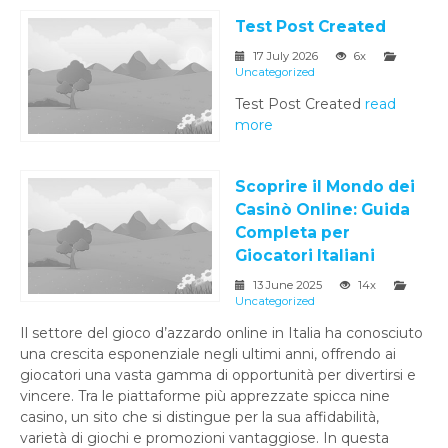
Test Post Created
17 July 2026
6x
Uncategorized
Test Post Created
read
more
Scoprire il Mondo dei
Casinò Online: Guida
Completa per
Giocatori Italiani
13 June 2025
14x
Uncategorized
Il settore del gioco d’azzardo online in Italia ha conosciuto
una crescita esponenziale negli ultimi anni, offrendo ai
giocatori una vasta gamma di opportunità per divertirsi e
vincere. Tra le piattaforme più apprezzate spicca nine
casino, un sito che si distingue per la sua affidabilità,
varietà di giochi e promozioni vantaggiose. In questa