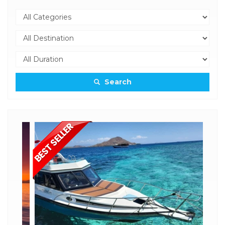
Search