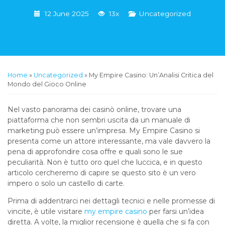
12 June 2025
13x
Uncategorized
Home
»
Uncategorized
»
My Empire Casino: Un’Analisi Critica del
Mondo del Gioco Online
Nel vasto panorama dei casinò online, trovare una
piattaforma che non sembri uscita da un manuale di
marketing può essere un’impresa. My Empire Casino si
presenta come un attore interessante, ma vale davvero la
pena di approfondire cosa offre e quali sono le sue
peculiarità. Non è tutto oro quel che luccica, e in questo
articolo cercheremo di capire se questo sito è un vero
impero o solo un castello di carte.
Prima di addentrarci nei dettagli tecnici e nelle promesse di
vincite, è utile visitare
my empire casino
per farsi un’idea
diretta. A volte, la miglior recensione è quella che si fa con