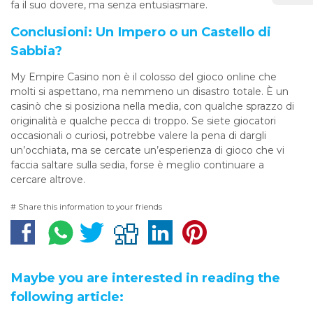
fa il suo dovere, ma senza entusiasmare.
Conclusioni: Un Impero o un Castello di
Sabbia?
My Empire Casino non è il colosso del gioco online che
molti si aspettano, ma nemmeno un disastro totale. È un
casinò che si posiziona nella media, con qualche sprazzo di
originalità e qualche pecca di troppo. Se siete giocatori
occasionali o curiosi, potrebbe valere la pena di dargli
un’occhiata, ma se cercate un’esperienza di gioco che vi
faccia saltare sulla sedia, forse è meglio continuare a
cercare altrove.
# Share this information to your friends
Maybe you are interested in reading the
following article: